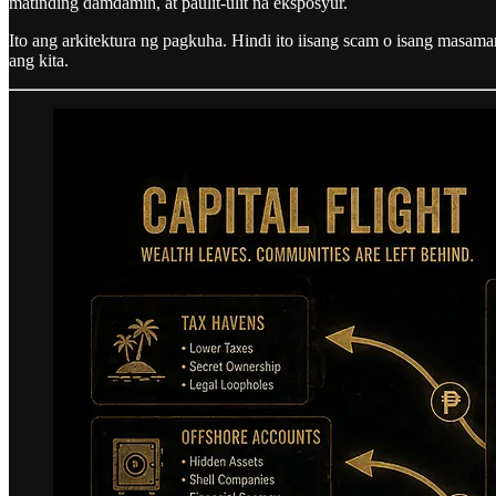
matinding damdamin, at paulit-ulit na eksposyur.
Ito ang arkitektura ng pagkuha. Hindi ito iisang scam o isang masam
ang kita.