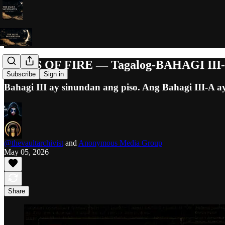
SEEDS OF FIRE — Tagalog-BAHAGI III-A
Subscribe
Sign in
Bahagi III ay sinundan ang piso. Ang Bahagi III-A ay 
@thevaultarchivist
and
Anonymous Media Group
May 05, 2026
Share