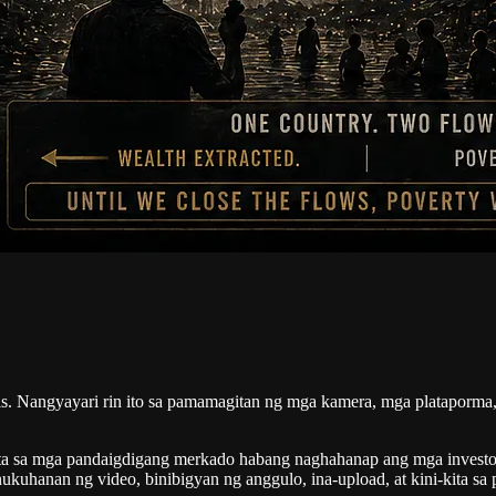
s. Nangyayari rin ito sa pamamagitan ng mga kamera, mga plataporma,
nta sa mga pandaigdigang merkado habang naghahanap ang mga investor
inukuhanan ng video, binibigyan ng anggulo, ina-upload, at kini-kita 