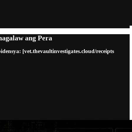
agalaw ang Pera
ensya: [vet.thevaultinvestigates.cloud/receipts